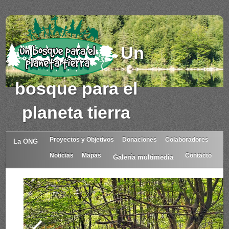
Un
bosque para el
planeta tierra
Proyectos y Objetivos
Donaciones
Colaboradores
La ONG
Noticias
Mapas
Contacto
Galería multimedia